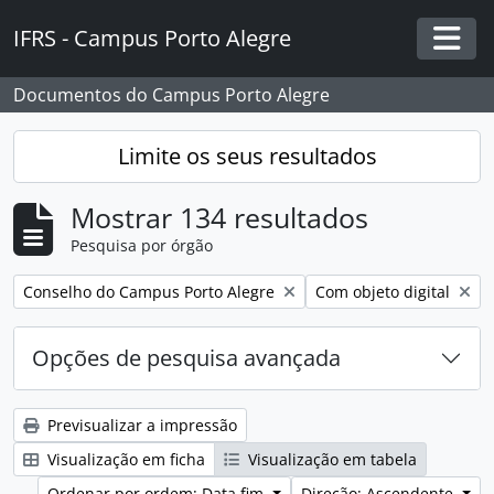
Skip to main content
IFRS - Campus Porto Alegre
Togg
Documentos do Campus Porto Alegre
Limite os seus resultados
Mostrar 134 resultados
Pesquisa por órgão
Remover filtro:
Remover filtro:
Conselho do Campus Porto Alegre
Com objeto digital
Opções de pesquisa avançada
Previsualizar a impressão
Visualização em ficha
Visualização em tabela
Ordenar por ordem: Data fim
Direção: Ascendente