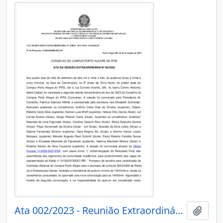
Ata 002/2023 - Reunião Extraordinária
Adici