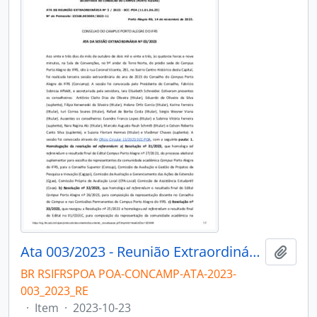
Ata 003/2023 - Reunião Extraordinária
Adici
BR RSIFRSPOA POA-CONCAMP-ATA-2023-
003_2023_RE
·
Item
·
2023-10-23