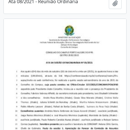
Ata 08/2021 - Reunião Ordinária
Adici