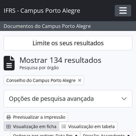
Skip to main content
IFRS - Campus Porto Alegre
Togg
Documentos do Campus Porto Alegre
Limite os seus resultados
Mostrar 134 resultados
Pesquisa por órgão
Remover filtro:
Conselho do Campus Porto Alegre
Opções de pesquisa avançada
Previsualizar a impressão
Visualização em ficha
Visualização em tabela
Ordenar por ordem: Data fim
Direção: Ascendente