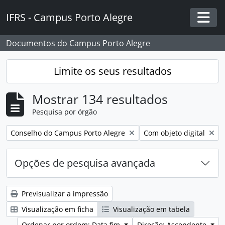
Skip to main content
IFRS - Campus Porto Alegre
Togg
Documentos do Campus Porto Alegre
Limite os seus resultados
Mostrar 134 resultados
Pesquisa por órgão
Remover filtro:
Remover filtro:
Conselho do Campus Porto Alegre
Com objeto digital
Opções de pesquisa avançada
Previsualizar a impressão
Visualização em ficha
Visualização em tabela
Ordenar por ordem: Data fim
Direção: Ascendente