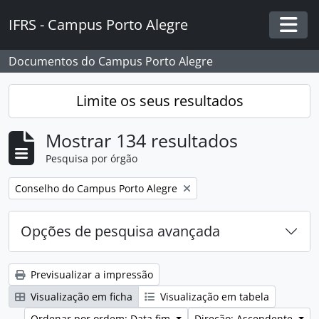
Skip to main content
IFRS - Campus Porto Alegre
Togg
Documentos do Campus Porto Alegre
Limite os seus resultados
Mostrar 134 resultados
Pesquisa por órgão
Remover filtro:
Conselho do Campus Porto Alegre
Opções de pesquisa avançada
Previsualizar a impressão
Visualização em ficha
Visualização em tabela
Ordenar por ordem: Data fim
Direção: Ascendente