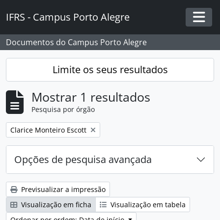
Skip to main content
IFRS - Campus Porto Alegre
Togg
Documentos do Campus Porto Alegre
Limite os seus resultados
Mostrar 1 resultados
Pesquisa por órgão
Remover filtro:
Clarice Monteiro Escott
Opções de pesquisa avançada
Previsualizar a impressão
Visualização em ficha
Visualização em tabela
Ordenar por ordem: Data de início