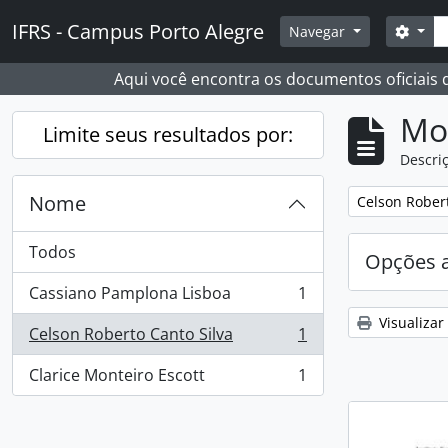
Skip to main content
Busc
IFRS - Campus Porto Alegre
Opçõ
Navegar
Aqui você encontra os documentos oficiais
Mo
Limite seus resultados por:
Descriç
Nome
Remover filtro
Celson Robert
Todos
Opções 
Cassiano Pamplona Lisboa
1
, 1 resultados
Visualizar
Celson Roberto Canto Silva
1
, 1 resultados
Clarice Monteiro Escott
1
, 1 resultados