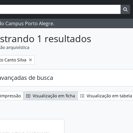
ar
es de busca
Bu
 do Campus Porto Alegre.
strando 1 resultados
ão arquivística
:
o Canto Silva
avançadas de busca
 impressão
Visualização em ficha
Visualização em tabela