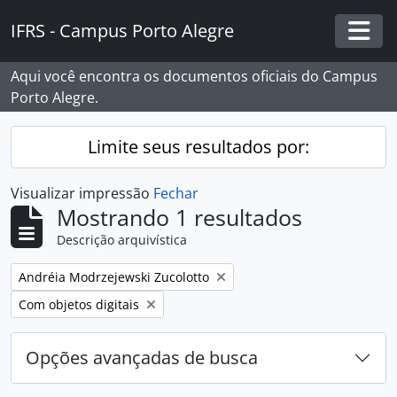
Skip to main content
IFRS - Campus Porto Alegre
Togg
Aqui você encontra os documentos oficiais do Campus
Porto Alegre.
Limite seus resultados por:
Visualizar impressão
Fechar
Mostrando 1 resultados
Descrição arquivística
Remover filtro:
Andréia Modrzejewski Zucolotto
Remover filtro:
Com objetos digitais
Opções avançadas de busca