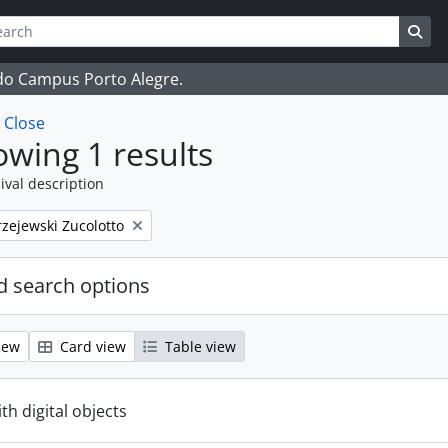
ch
 options
Sea
 do Campus Porto Alegre.
w
Close
wing 1 results
ival description
zejewski Zucolotto
 search options
iew
Card view
Table view
ith digital objects