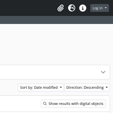
rch in browse page
Log in
Clipboard
Language
Quick links
Sort by: Date modified
Direction: Descending
Show results with digital objects