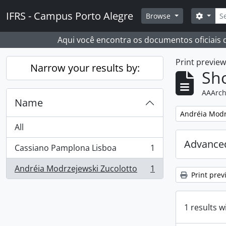
Skip to main content
Sear
IFRS - Campus Porto Alegre
Search
Browse
Aqui você encontra os documentos oficiais
Print previe
Narrow your results by:
Sho
AAArch
Name
Remove filter:
Andréia Modr
All
Advanced
Cassiano Pamplona Lisboa
1
, 1 results
Andréia Modrzejewski Zucolotto
1
, 1 results
Print prev
1 results w