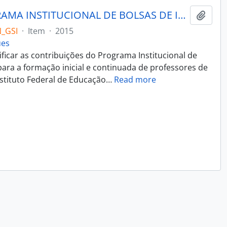
AS CONTRIBUIÇÕES DO PROGRAMA INSTITUCIONAL DE BOLSAS DE INICIAÇÃO À DOCÊNCIA PARA PROFESSORES E FUTUROS PROFESSORES DE CIÊNCIAS: UM ESTUDO DE CASO DO PIBID/IFRS/LCN
Add t
_GSI
·
Item
·
2015
ues
ificar as contribuições do Programa Institucional de
 para a formação inicial e continuada de professores de
nstituto Federal de Educação
…
Read more