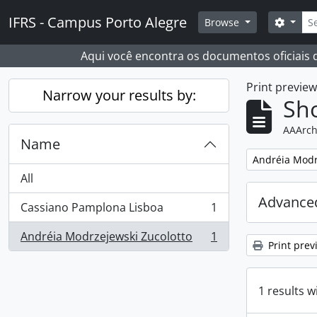
Skip to main content
Sear
IFRS - Campus Porto Alegre
Search
Browse
Aqui você encontra os documentos oficiais
Print previe
Narrow your results by:
Sho
AAArch
Name
Remove filter:
Andréia Modr
All
Advanced
Cassiano Pamplona Lisboa
1
, 1 results
Andréia Modrzejewski Zucolotto
1
, 1 results
Print prev
1 results w