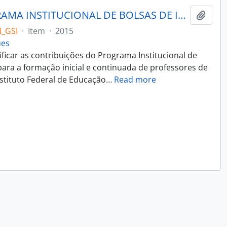
AS CONTRIBUIÇÕES DO PROGRAMA INSTITUCIONAL DE BOLSAS DE INICIAÇÃO À DOCÊNCIA PARA PROFESSORES E FUTUROS PROFESSORES DE CIÊNCIAS: UM ESTUDO DE CASO DO PIBID/IFRS/LCN
Add t
_GSI
·
Item
·
2015
ues
ificar as contribuições do Programa Institucional de
 para a formação inicial e continuada de professores de
nstituto Federal de Educação
…
Read more