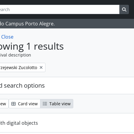
ch
 options
Sea
 do Campus Porto Alegre.
w
Close
wing 1 results
ival description
zejewski Zucolotto
 search options
iew
Card view
Table view
ith digital objects