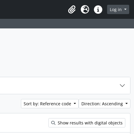
rch in browse page
Log in
Clipboard
Language
Quick links
Sort by: Reference code
Direction: Ascending
Show results with digital objects