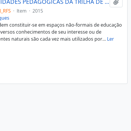
IDENTIFICAÇÃO DAS OPORTUNIDADES PEDAGÓGICAS DA TRILHA DE EDUCAÇÃO AMBIENTAL DO PARQUE NATURAL MORRO DO OSSO
Adici
N_RFS
·
Item
·
2015
rques
dem constituir-se em espaços não-formais de educação
iversos conhecimentos de seu interesse ou de
ntes naturais são cada vez mais utilizados por
…
Ler