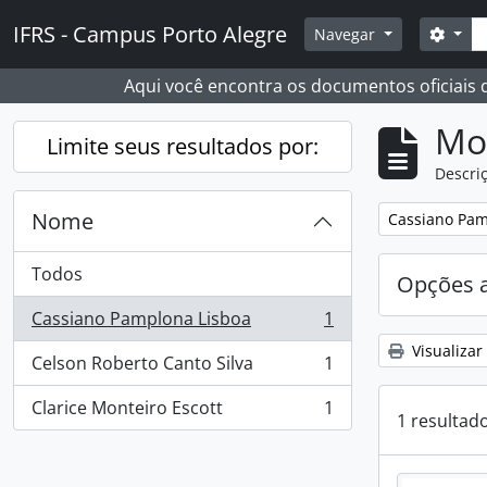
Skip to main content
Busc
IFRS - Campus Porto Alegre
Opçõ
Navegar
Aqui você encontra os documentos oficiais
Mo
Limite seus resultados por:
Descriç
Nome
Remover filtro
Cassiano Pam
Todos
Opções 
Cassiano Pamplona Lisboa
1
, 1 resultados
Visualizar
Celson Roberto Canto Silva
1
, 1 resultados
Clarice Monteiro Escott
1
, 1 resultados
1 resultad