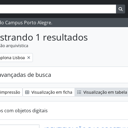
ar
es de busca
Bu
 do Campus Porto Alegre.
strando 1 resultados
ão arquivística
:
plona Lisboa
avançadas de busca
 impressão
Visualização em ficha
Visualização em tabela
os com objetos digitais