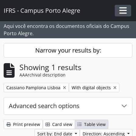
Skip to main content
IFRS - Campus Porto Alegre
Togg
Aqui você encontra os documentos oficiais do Campus
Porto Alegre.
Narrow your results by:
Showing 1 results
AAArchival description
Remove filter:
Remove filter:
Cassiano Pamplona Lisboa
With digital objects
Advanced search options
Print preview
Card view
Table view
Sort by: End date
Direction: Ascending