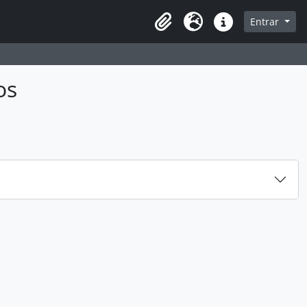
sque na página de navegação
Entrar
Idioma
Atalhos
os