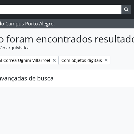
ar
es de busca
Bu
 do Campus Porto Alegre.
o foram encontrados resultad
ão arquivística
:
Remover filtro:
 Corrêa Ughini Villarroel
Com objetos digitais
avançadas de busca