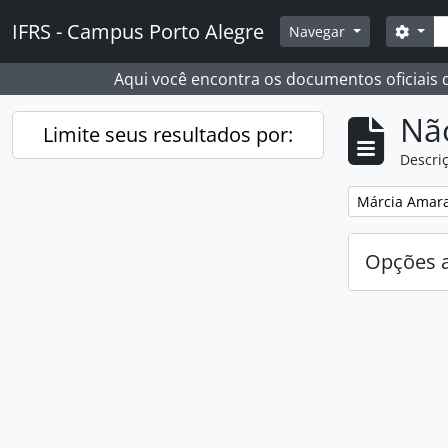
Skip to main content
Busc
IFRS - Campus Porto Alegre
Opçõ
Navegar
Aqui você encontra os documentos oficiais
Nã
Limite seus resultados por:
Descriç
Remover filtro
Márcia Amaral
Opções 