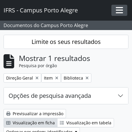
Skip to main content
IFRS - Campus Porto Alegre
Togg
Documentos do Campus Porto Alegre
Limite os seus resultados
Mostrar 1 resultados
Pesquisa por órgão
Remover filtro:
Remover filtro:
Remover filtro:
Direção Geral
Item
Biblioteca
Opções de pesquisa avançada
Previsualizar a impressão
Visualização em ficha
Visualização em tabela
Ordenar por ordem: Identificador