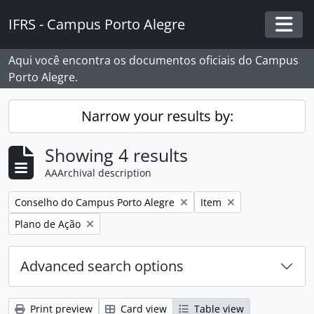
Skip to main content
IFRS - Campus Porto Alegre
Togg
Aqui você encontra os documentos oficiais do Campus
Porto Alegre.
Narrow your results by:
Showing 4 results
AAArchival description
Remove filter:
Remove filter:
Conselho do Campus Porto Alegre
Item
Remove filter:
Plano de Ação
Advanced search options
Print preview
Card view
Table view