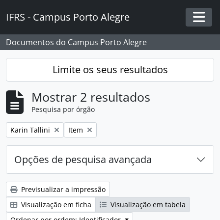
Skip to main content
IFRS - Campus Porto Alegre
Togg
Documentos do Campus Porto Alegre
Limite os seus resultados
Mostrar 2 resultados
Pesquisa por órgão
Remover filtro:
Remover filtro:
Karin Tallini
Item
Opções de pesquisa avançada
Previsualizar a impressão
Visualização em ficha
Visualização em tabela
Ordenar por ordem: Identificador