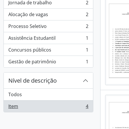
Jornada de trabalho
2
, 2 resultados
Alocação de vagas
2
, 2 resultados
Processo Seletivo
2
, 2 resultados
Assistência Estudantil
1
, 1 resultados
Concursos públicos
1
, 1 resultados
Gestão de patrimônio
1
, 1 resultados
Nível de descrição
Todos
Item
4
, 4 resultados