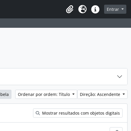
sque na página de navegação
Entrar
Idioma
Ligações rápidas
abela
Ordenar por ordem: Título
Direção: Ascendente
Mostrar resultados com objetos digitais