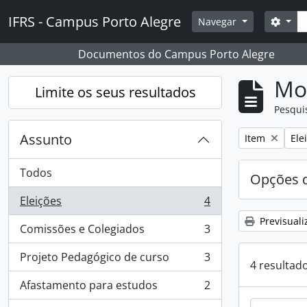
Skip to main content
Pesq
IFRS - Campus Porto Alegre
Opçõ
Navegar
Documentos do Campus Porto Alegre
Mos
Limite os seus resultados
Pesqui
Assunto
Remover filtro
Rem
Item
Ele
Todos
Opções d
Eleições
4
, 4 resultados
Previsuali
Comissões e Colegiados
3
, 3 resultados
Projeto Pedagógico de curso
3
, 3 resultados
4 resultad
Afastamento para estudos
2
, 2 resultados