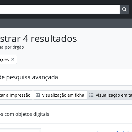
uisar
es de busca
Bu
trar 4 resultados
sa por órgão
:
over filtro:
ições
e pesquisa avançada
zar a impressão
Visualização em ficha
Visualização em t
os com objetos digitais