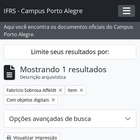
Skip to main content
IFRS - Campus Porto Alegre
Togg
Aqui você encontra os documentos oficiais do Campus
Porto Alegre.
Limite seus resultados por:
Mostrando 1 resultados
Descrição arquivística
Remover filtro:
Remover filtro:
Fabrício Sobrosa Affeldt
Item
Remover filtro:
Com objetos digitais
Opções avançadas de busca
Visualizar impressão