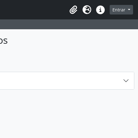
sque na página de navegação
Entrar
Idioma
Atalhos
os