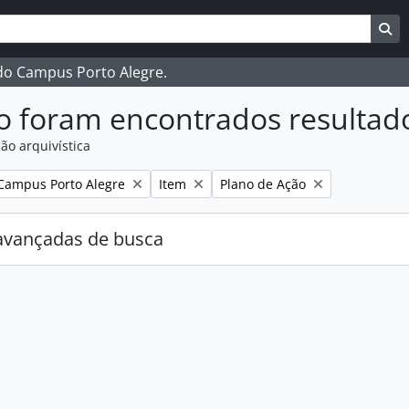
ar
es de busca
Bu
 do Campus Porto Alegre.
o foram encontrados resultad
ão arquivística
:
Remover filtro:
Remover filtro:
Campus Porto Alegre
Item
Plano de Ação
avançadas de busca