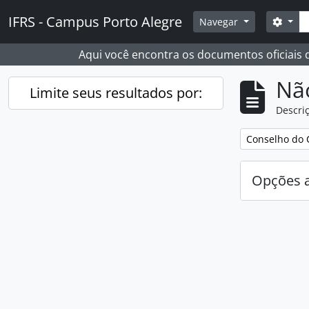
Skip to main content
Busc
IFRS - Campus Porto Alegre
Opçõ
Navegar
Aqui você encontra os documentos oficiais
Nã
Limite seus resultados por:
Descriç
Remover filtro
Conselho do 
Opções 