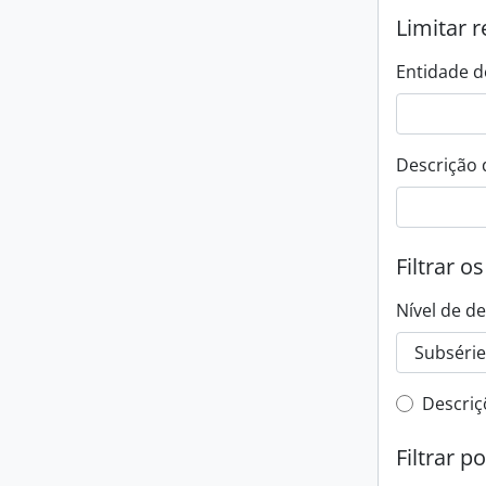
Limitar r
Entidade d
Descrição 
Filtrar o
Nível de d
Filtro 
Descriç
Filtrar p