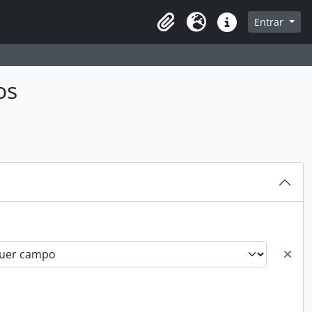
sque na página de navegação
Entrar
Idioma
Ligações rápidas
os