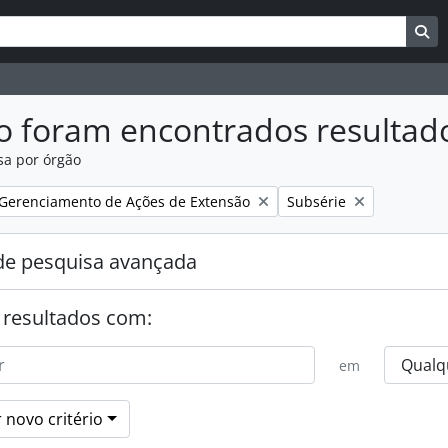
uisar
es de busca
Bu
o foram encontrados resultad
sa por órgão
:
Remover filtro:
Gerenciamento de Ações de Extensão
Subsérie
e pesquisa avançada
 resultados com:
em
 novo critério