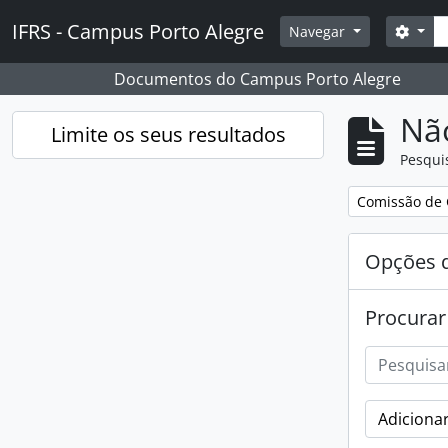
Skip to main content
Pesq
IFRS - Campus Porto Alegre
Opçõ
Navegar
Documentos do Campus Porto Alegre
Nã
Limite os seus resultados
Pesqui
Remover filtro
Comissão de 
Opções d
Procurar
Adicionar