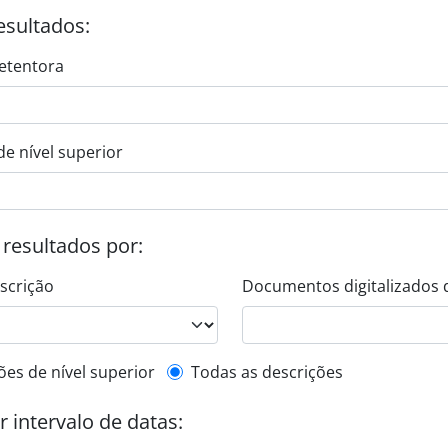
esultados:
etentora
de nível superior
s resultados por:
escrição
Documentos digitalizados 
de descrição de nível superior
ões de nível superior
Todas as descrições
or intervalo de datas: