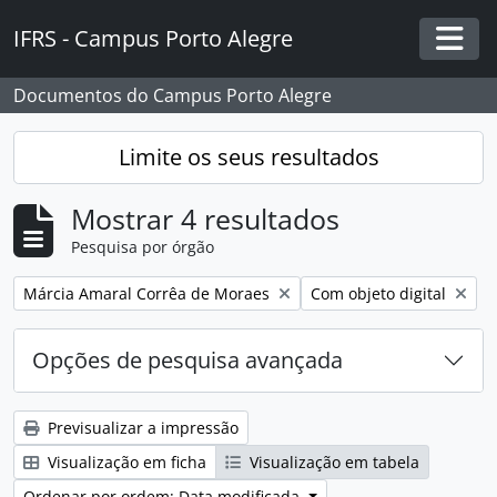
Skip to main content
IFRS - Campus Porto Alegre
Togg
Documentos do Campus Porto Alegre
Limite os seus resultados
Mostrar 4 resultados
Pesquisa por órgão
Remover filtro:
Remover filtro:
Márcia Amaral Corrêa de Moraes
Com objeto digital
Opções de pesquisa avançada
Previsualizar a impressão
Visualização em ficha
Visualização em tabela
Ordenar por ordem: Data modificada