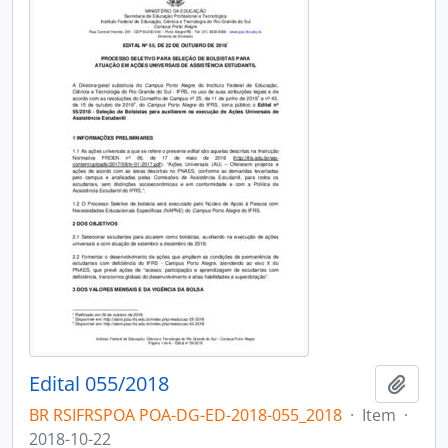
Edital 055/2018
Adici
BR RSIFRSPOA POA-DG-ED-2018-055_2018
·
Item
·
2018-10-22