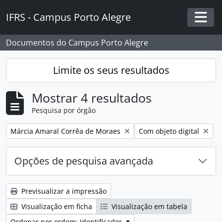
Skip to main content
IFRS - Campus Porto Alegre
Togg
Documentos do Campus Porto Alegre
Limite os seus resultados
Mostrar 4 resultados
Pesquisa por órgão
Remover filtro:
Remover filtro:
Márcia Amaral Corrêa de Moraes
Com objeto digital
Opções de pesquisa avançada
Previsualizar a impressão
Visualização em ficha
Visualização em tabela
Ordenar por ordem: Identificador