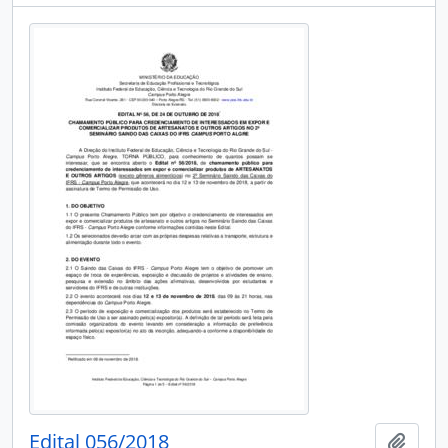
Edital 056/2018
Add t