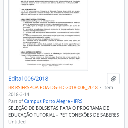
Edital 006/2018
Add t
BR RSIFRSPOA POA-DG-ED-2018-006_2018
·
Item
·
2018-3-14
Part of
Campus Porto Alegre - IFRS
SELEÇÃO DE BOLSISTAS PARA O PROGRAMA DE
EDUCAÇÃO TUTORIAL – PET CONEXÕES DE SABERES
Untitled