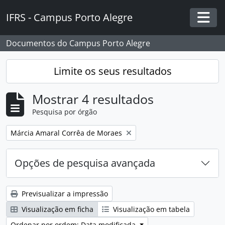
Skip to main content
IFRS - Campus Porto Alegre
Togg
Documentos do Campus Porto Alegre
Limite os seus resultados
Mostrar 4 resultados
Pesquisa por órgão
Remover filtro:
Márcia Amaral Corrêa de Moraes
Opções de pesquisa avançada
Previsualizar a impressão
Visualização em ficha
Visualização em tabela
Ordenar por ordem: Data modificada