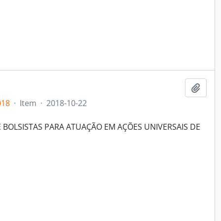
Add t
018
·
Item
·
2018-10-22
 BOLSISTAS PARA ATUAÇÃO EM AÇÕES UNIVERSAIS DE