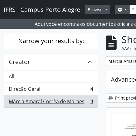
Skip to main content
Sear
IFRS - Campus Porto Alegre
Search
Browse
Aqui você encontra os documentos oficiais
Sho
Narrow your results by:
AAArch
Creator
Remove filter:
Márcia Amara
All
Advanced
Direção Geral
4
, 4 results
Print prev
Márcia Amaral Corrêa de Moraes
4
, 4 results