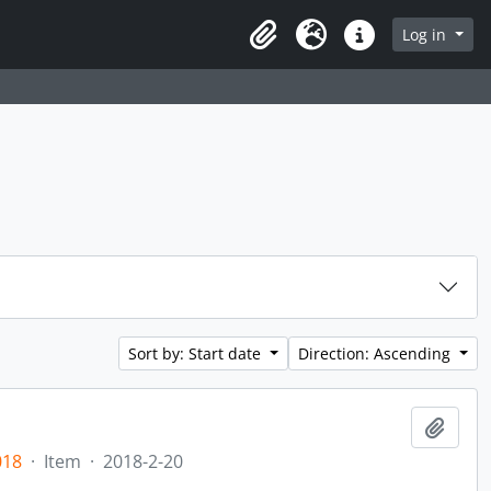
rch in browse page
Log in
Clipboard
Language
Quick links
Sort by: Start date
Direction: Ascending
Add t
018
·
Item
·
2018-2-20