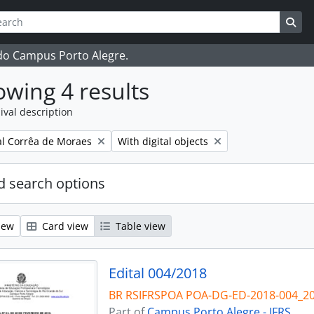
ch
 options
Sea
 do Campus Porto Alegre.
wing 4 results
ival description
Remove filter:
l Corrêa de Moraes
With digital objects
 search options
iew
Card view
Table view
Edital 004/2018
BR RSIFRSPOA POA-DG-ED-2018-004_2
Part of
Campus Porto Alegre - IFRS