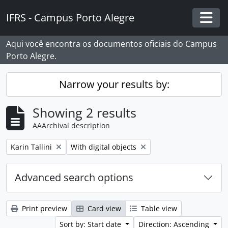
Skip to main content
IFRS - Campus Porto Alegre
Togg
Aqui você encontra os documentos oficiais do Campus
Porto Alegre.
Narrow your results by:
Showing 2 results
AAArchival description
Remove filter:
Remove filter:
Karin Tallini
With digital objects
Advanced search options
Print preview
Card view
Table view
Sort by: Start date
Direction: Ascending