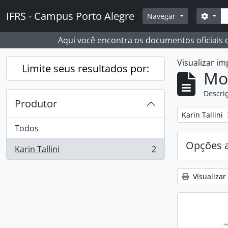
Skip to main content
Busc
IFRS - Campus Porto Alegre
Opçõ
Navegar
Aqui você encontra os documentos oficiais
Visualizar i
Limite seus resultados por:
Mo
Descriç
Produtor
Remover filtro
Karin Tallini
Todos
Opções 
Karin Tallini
2
, 2 resultados
Visualizar