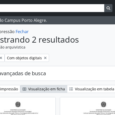
ar
es de busca
Bu
 do Campus Porto Alegre.
mpressão
Fechar
strando 2 resultados
ão arquivística
:
Remover filtro:
Com objetos digitais
avançadas de busca
 impressão
Visualização em ficha
Visualização em tabela