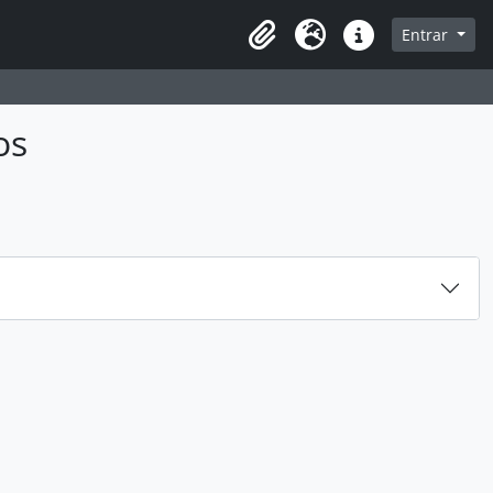
sque na página de navegação
Entrar
Idioma
Atalhos
os