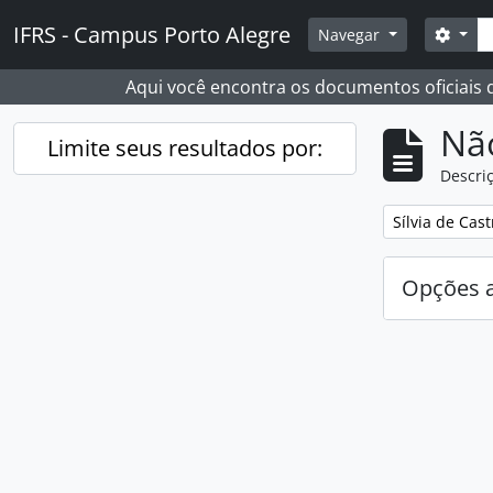
Skip to main content
Busc
IFRS - Campus Porto Alegre
Opçõ
Navegar
Aqui você encontra os documentos oficiais
Nã
Limite seus resultados por:
Descriç
Remover filtro
Sílvia de Cast
Opções 