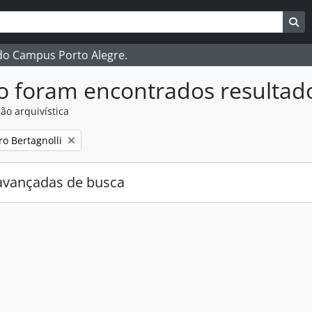
ar
es de busca
Bu
 do Campus Porto Alegre.
o foram encontrados resultad
ão arquivística
:
ro Bertagnolli
avançadas de busca