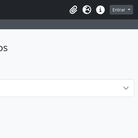
sque na página de navegação
Entrar
Idioma
Ligações rápidas
os