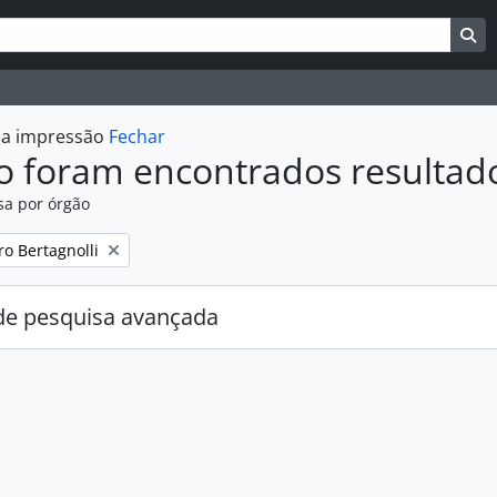
uisar
es de busca
Bu
r a impressão
Fechar
o foram encontrados resultad
sa por órgão
:
ro Bertagnolli
e pesquisa avançada