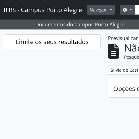
Skip to main content
Pesq
IFRS - Campus Porto Alegre
Opçõ
Navegar
Documentos do Campus Porto Alegre
Previsualiza
Limite os seus resultados
Nã
Pesqui
Remover filtro
Sílvia de Cast
Opções d