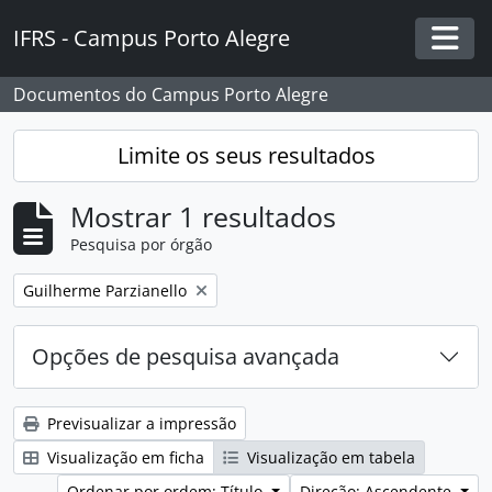
Skip to main content
IFRS - Campus Porto Alegre
Togg
Documentos do Campus Porto Alegre
Limite os seus resultados
Mostrar 1 resultados
Pesquisa por órgão
Remover filtro:
Guilherme Parzianello
Opções de pesquisa avançada
Previsualizar a impressão
Visualização em ficha
Visualização em tabela
Ordenar por ordem: Título
Direção: Ascendente