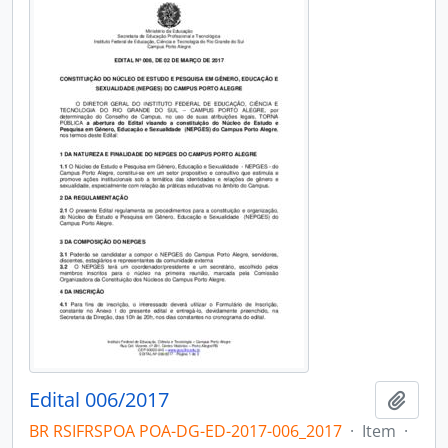
Edital 006/2017
Adici
BR RSIFRSPOA POA-DG-ED-2017-006_2017
·
Item
·