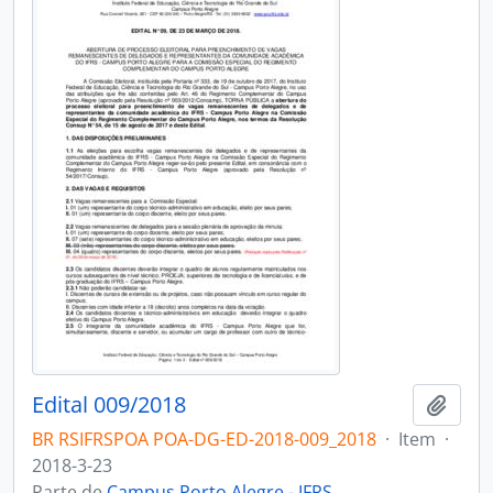
Edital 009/2018
Adici
BR RSIFRSPOA POA-DG-ED-2018-009_2018
·
Item
·
2018-3-23
Parte de
Campus Porto Alegre - IFRS