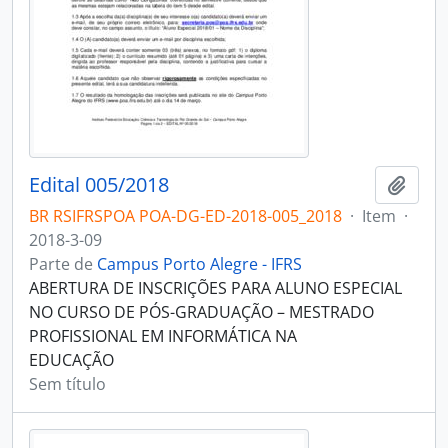
Edital 005/2018
Adici
BR RSIFRSPOA POA-DG-ED-2018-005_2018
·
Item
·
2018-3-09
Parte de
Campus Porto Alegre - IFRS
ABERTURA DE INSCRIÇÕES PARA ALUNO ESPECIAL
NO CURSO DE PÓS-GRADUAÇÃO – MESTRADO
PROFISSIONAL EM INFORMÁTICA NA
EDUCAÇÃO
Sem título