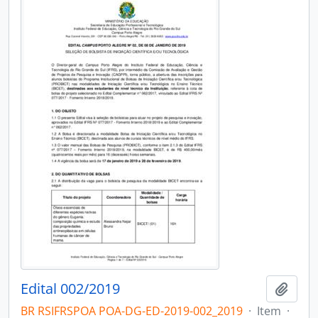
Edital 002/2019
Adici
BR RSIFRSPOA POA-DG-ED-2019-002_2019
·
Item
·