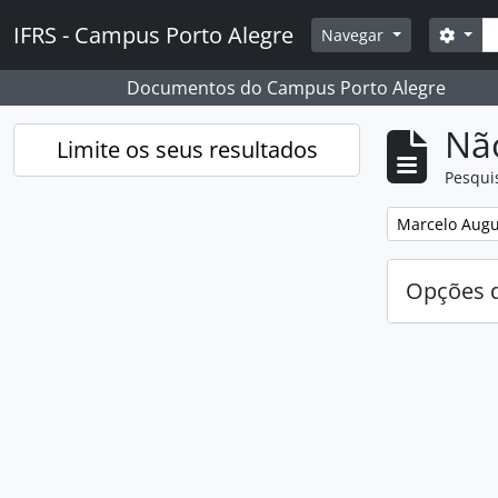
Skip to main content
Pesq
IFRS - Campus Porto Alegre
Opçõ
Navegar
Documentos do Campus Porto Alegre
Nã
Limite os seus resultados
Pesqui
Remover filtro
Marcelo Augu
Opções d