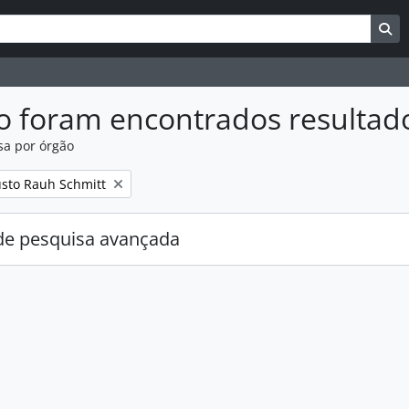
uisar
es de busca
Bu
o foram encontrados resultad
sa por órgão
:
sto Rauh Schmitt
e pesquisa avançada