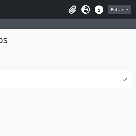
sque na página de navegação
Entrar
Idioma
Ligações rápidas
os