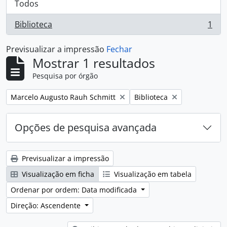
Todos
Biblioteca
1
, 1 resultados
Previsualizar a impressão
Fechar
Mostrar 1 resultados
Pesquisa por órgão
Remover filtro:
Remover filtro:
Marcelo Augusto Rauh Schmitt
Biblioteca
Opções de pesquisa avançada
Previsualizar a impressão
Visualização em ficha
Visualização em tabela
Ordenar por ordem: Data modificada
Direção: Ascendente