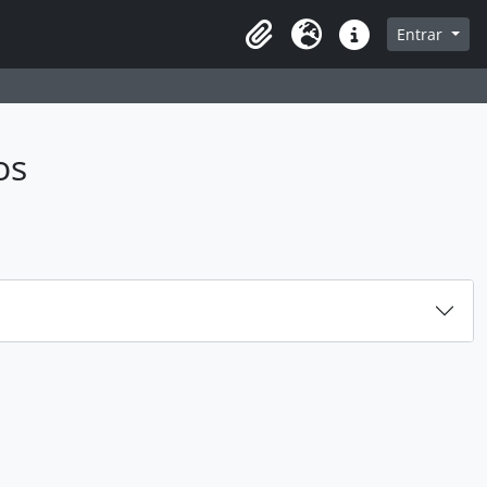
sque na página de navegação
Entrar
Idioma
Ligações rápidas
os