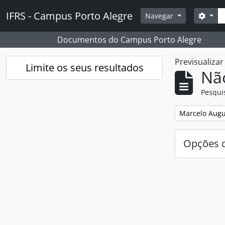
Skip to main content
Pesq
IFRS - Campus Porto Alegre
Opçõ
Navegar
Documentos do Campus Porto Alegre
Previsualiza
Limite os seus resultados
Nã
Pesqui
Remover filtro
Marcelo Augu
Opções d