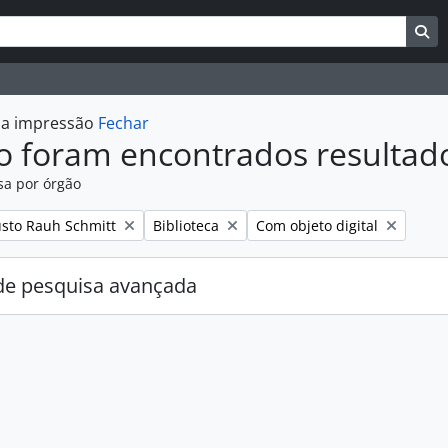
uisar
es de busca
Bu
r a impressão
Fechar
o foram encontrados resultad
sa por órgão
:
Remover filtro:
Remover filtro:
sto Rauh Schmitt
Biblioteca
Com objeto digital
e pesquisa avançada