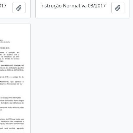
017
Instrução Normativa 03/2017
Adicionar a área de transferência
Adici