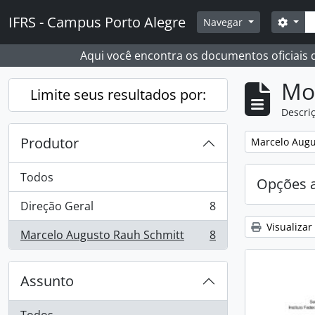
Skip to main content
Busc
IFRS - Campus Porto Alegre
Opçõ
Navegar
Aqui você encontra os documentos oficiais
Mo
Limite seus resultados por:
Descriç
Produtor
Remover filtro
Marcelo Augu
Todos
Opções 
Direção Geral
8
, 8 resultados
Visualizar
Marcelo Augusto Rauh Schmitt
8
, 8 resultados
Assunto