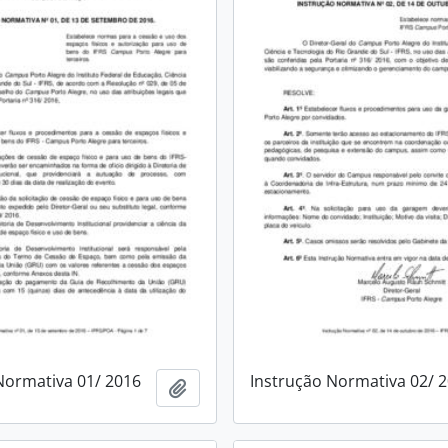
Normativa 01/ 2016
Instrução Normativa 02/ 
Adicionar a área de transferência