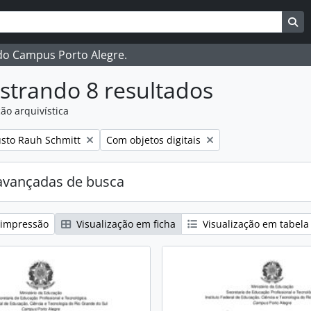
ar
es de busca
Bu
 do Campus Porto Alegre.
strando 8 resultados
ão arquivística
:
Remover filtro:
sto Rauh Schmitt
Com objetos digitais
avançadas de busca
 impressão
Visualização em ficha
Visualização em tabela