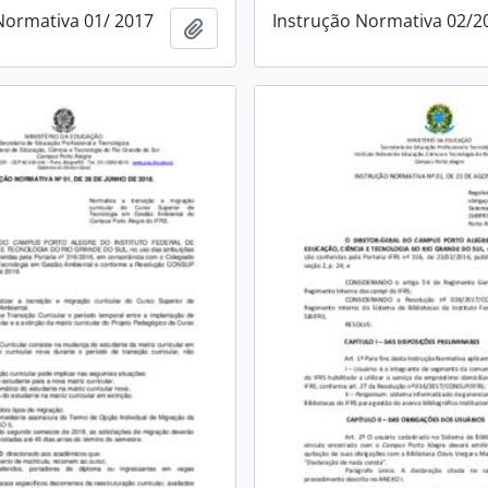
Normativa 01/ 2017
Instrução Normativa 02/2
Adicionar a área de transferência