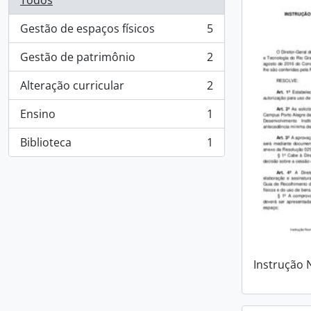
Todos
Gestão de espaços físicos
5
, 5 resultados
Gestão de patrimônio
2
, 2 resultados
Alteração curricular
2
, 2 resultados
Ensino
1
, 1 resultados
Biblioteca
1
, 1 resultados
Instrução 