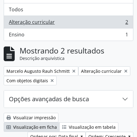
Todos
Alteração curricular
2
, 2 resultados
Ensino
1
, 1 resultados
Mostrando 2 resultados
Descrição arquivística
Remover filtro:
Remover filtro:
Marcelo Augusto Rauh Schmitt
Alteração curricular
Remover filtro:
Com objetos digitais
Opções avançadas de busca
Visualizar impressão
Visualização em ficha
Visualização em tabela
Ordenar por: Data final
Ordem: Crescente