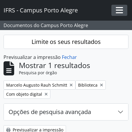
Skip to main content
IFRS - Campus Porto Alegre
Togg
Documentos do Campus Porto Alegre
Limite os seus resultados
Previsualizar a impressão
Fechar
Mostrar 1 resultados
Pesquisa por órgão
Remover filtro:
Remover filtro:
Marcelo Augusto Rauh Schmitt
Biblioteca
Remover filtro:
Com objeto digital
Opções de pesquisa avançada
Previsualizar a impressão