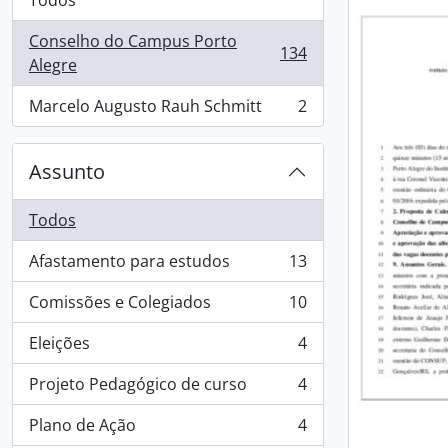
Todos
Conselho do Campus Porto
134
, 134 resultados
Alegre
Marcelo Augusto Rauh Schmitt
2
, 2 resultados
Assunto
Todos
Afastamento para estudos
13
, 13 resultados
Comissões e Colegiados
10
, 10 resultados
Eleições
4
, 4 resultados
Projeto Pedagógico de curso
4
, 4 resultados
Plano de Ação
4
, 4 resultados