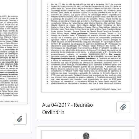
Ata 04/2017 - Reunião
Adici
Ordinária
Adicionar à área de transferência