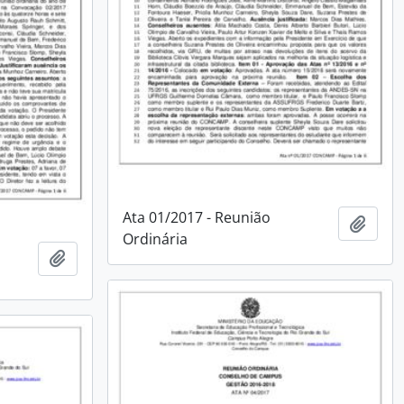
Ata 01/2017 - Reunião
Adici
Ordinária
Adicionar à área de transferência