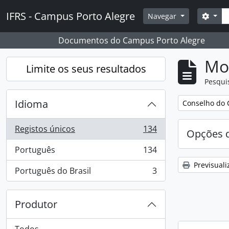
Skip to main content
Pesq
IFRS - Campus Porto Alegre
Opçõ
Navegar
Documentos do Campus Porto Alegre
Mos
Limite os seus resultados
Pesqui
Idioma
Remover filtro
Conselho do 
Registos únicos
134
Opções d
, 134 resultados
Português
134
, 134 resultados
Previsuali
Português do Brasil
3
, 3 resultados
Produtor