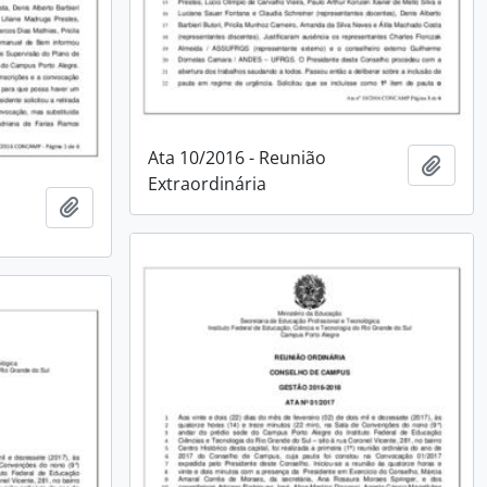
Ata 10/2016 - Reunião
Adici
Extraordinária
Adicionar à área de transferência