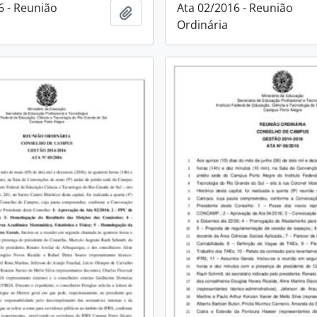
6 - Reunião
Ata 02/2016 - Reunião
Adicionar à área de transferência
Ordinária