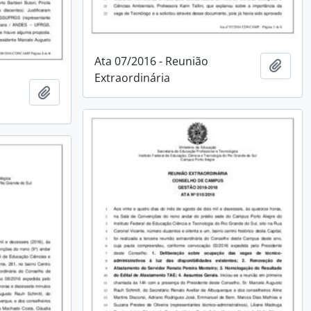
Ata 07/2016 - Reunião
Adici
Extraordinária
Adicionar à área de transferência