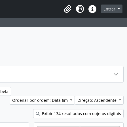
sque na página de navegação
Entrar
Idioma
Ligações rápidas
abela
Ordenar por ordem: Data fim
Direção: Ascendente
Exibir 134 resultados com objetos digitais