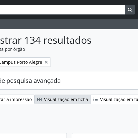
uisar
es de busca
Bu
trar 134 resultados
sa por órgão
:
Campus Porto Alegre
e pesquisa avançada
zar a impressão
Visualização em ficha
Visualização em t