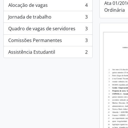
Ata 01/201
Alocação de vagas
4
, 4 resultados
Ordinária
Jornada de trabalho
3
, 3 resultados
Quadro de vagas de servidores
3
, 3 resultados
Comissões Permanentes
3
, 3 resultados
Assistência Estudantil
2
, 2 resultados