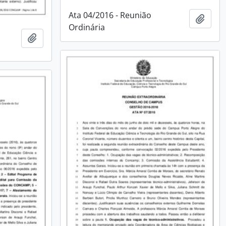
Ata 04/2016 - Reunião
Adici
Ordinária
Adicionar à área de transferência