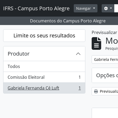
Skip to main content
Pesq
IFRS - Campus Porto Alegre
Opçõ
Navegar
Documentos do Campus Porto Alegre
Previsualiza
Limite os seus resultados
Mos
Pesqui
Produtor
Remover filtro
Gabriela Fer
Todos
Opções d
Comissão Eleitoral
1
, 1 resultados
Gabriela Fernanda Cé Luft
1
, 1 resultados
Previsuali