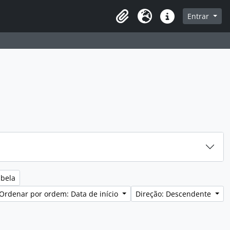
sque na página de navegação
Entrar
Idioma
Ligações rápidas
abela
Ordenar por ordem: Data de início
Direção: Descendente