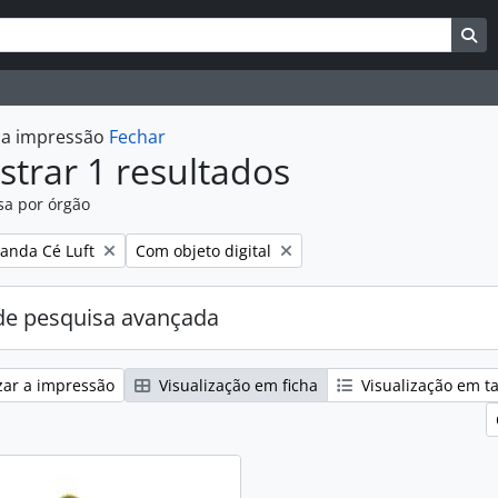
uisar
es de busca
Bu
r a impressão
Fechar
trar 1 resultados
sa por órgão
:
Remover filtro:
nanda Cé Luft
Com objeto digital
e pesquisa avançada
zar a impressão
Visualização em ficha
Visualização em t