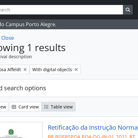
ch
 options
Sea
 do Campus Porto Alegre.
w
Close
wing 1 results
ival description
Remove filter:
osa Affeldt
With digital objects
 search options
iew
Card view
Table view
Retificação da Instrução Norma
BR RSIFRSPOA POA-DG-IN-01_2021_RT