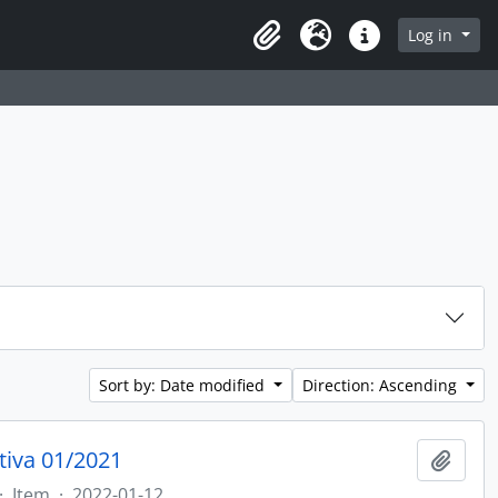
rch in browse page
Log in
Clipboard
Language
Quick links
Sort by: Date modified
Direction: Ascending
tiva 01/2021
Add t
·
Item
·
2022-01-12