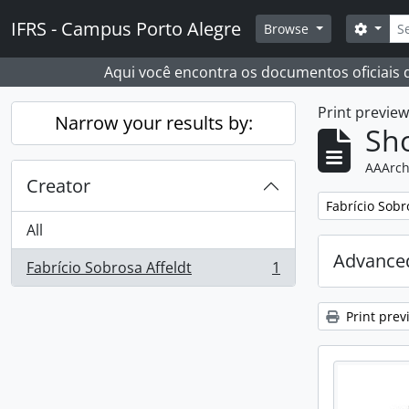
Skip to main content
Sear
IFRS - Campus Porto Alegre
Search
Browse
Aqui você encontra os documentos oficiais
Print previe
Narrow your results by:
Sho
AAArch
Creator
Remove filter:
Fabrício Sobr
All
Advanced
Fabrício Sobrosa Affeldt
1
, 1 results
Print prev