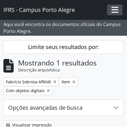
Skip to main content
IFRS - Campus Porto Alegre
Togg
Aqui você encontra os documentos oficiais do Campus
Porto Alegre.
Limite seus resultados por:
Mostrando 1 resultados
Descrição arquivística
Remover filtro:
Remover filtro:
Fabrício Sobrosa Affeldt
Item
Remover filtro:
Com objetos digitais
Opções avançadas de busca
Visualizar impressão