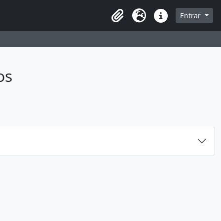
sque na página de navegação
Entrar
Idioma
Ligações rápidas
os