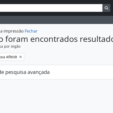
uisar
es de busca
Bu
r a impressão
Fechar
o foram encontrados resultad
sa por órgão
:
osa Affeldt
e pesquisa avançada