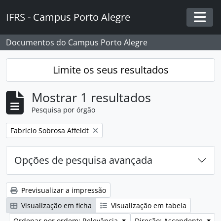
Skip to main content
IFRS - Campus Porto Alegre
Togg
Documentos do Campus Porto Alegre
Limite os seus resultados
Mostrar 1 resultados
Pesquisa por órgão
Remover filtro:
Fabrício Sobrosa Affeldt
Opções de pesquisa avançada
Previsualizar a impressão
Visualização em ficha
Visualização em tabela
Ordenar por ordem: Relevância
Direção: Ascendente