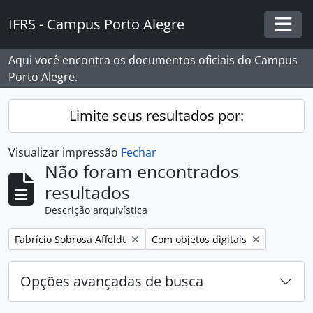
Skip to main content
IFRS - Campus Porto Alegre
Togg
Aqui você encontra os documentos oficiais do Campus
Porto Alegre.
Limite seus resultados por:
Visualizar impressão
Fechar
Não foram encontrados
resultados
Descrição arquivística
Remover filtro:
Remover filtro:
Fabrício Sobrosa Affeldt
Com objetos digitais
Opções avançadas de busca