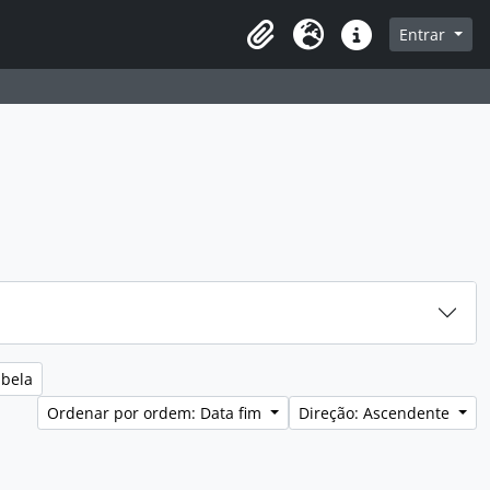
sque na página de navegação
Entrar
Idioma
Ligações rápidas
abela
Ordenar por ordem: Data fim
Direção: Ascendente