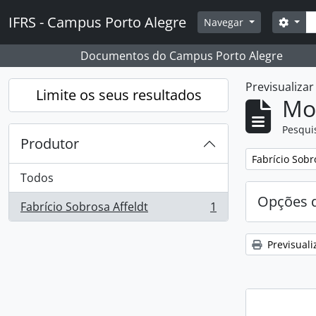
Skip to main content
Pesq
IFRS - Campus Porto Alegre
Opçõ
Navegar
Documentos do Campus Porto Alegre
Previsualiza
Limite os seus resultados
Mos
Pesqui
Produtor
Remover filtro
Fabrício Sobr
Todos
Opções d
Fabrício Sobrosa Affeldt
1
, 1 resultados
Previsuali