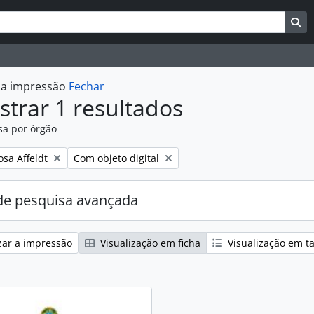
uisar
es de busca
Bu
r a impressão
Fechar
trar 1 resultados
sa por órgão
:
Remover filtro:
osa Affeldt
Com objeto digital
e pesquisa avançada
zar a impressão
Visualização em ficha
Visualização em t