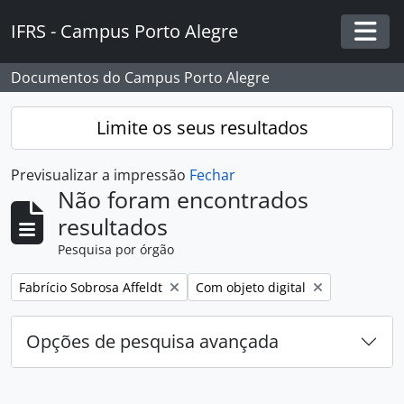
Skip to main content
IFRS - Campus Porto Alegre
Togg
Documentos do Campus Porto Alegre
Limite os seus resultados
Previsualizar a impressão
Fechar
Não foram encontrados
resultados
Pesquisa por órgão
Remover filtro:
Remover filtro:
Fabrício Sobrosa Affeldt
Com objeto digital
Opções de pesquisa avançada