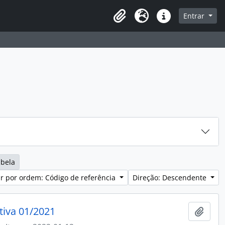
sque na página de navegação
Entrar
Idioma
Ligações rápidas
abela
r por ordem: Código de referência
Direção: Descendente
tiva 01/2021
Adici