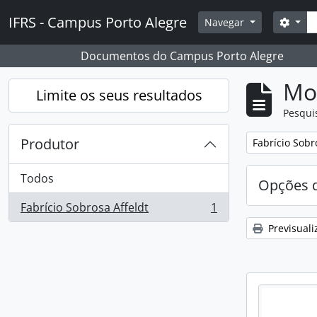
Skip to main content
Pesq
IFRS - Campus Porto Alegre
Opçõ
Navegar
Documentos do Campus Porto Alegre
Mos
Limite os seus resultados
Pesqui
Produtor
Remover filtro
Fabrício Sobr
Todos
Opções d
Fabrício Sobrosa Affeldt
1
, 1 resultados
Previsuali