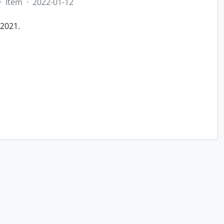
·
Item
·
2022-01-12
/2021.