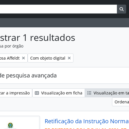
uisar
es de busca
Bu
trar 1 resultados
sa por órgão
:
Remover filtro:
osa Affeldt
Com objeto digital
e pesquisa avançada
zar a impressão
Visualização em ficha
Visualização em t
Ordena
Retificação da Instrução Norma