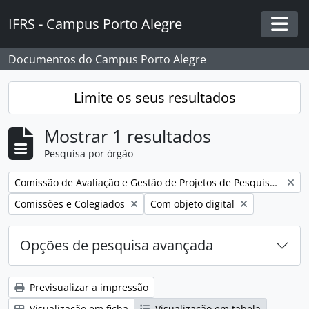
Skip to main content
IFRS - Campus Porto Alegre
Togg
Documentos do Campus Porto Alegre
Limite os seus resultados
Mostrar 1 resultados
Pesquisa por órgão
Remover filtro:
Comissão de Avaliação e Gestão de Projetos de Pesquisa e Inovação
Remover filtro:
Remover filtro:
Comissões e Colegiados
Com objeto digital
Opções de pesquisa avançada
Previsualizar a impressão
Visualização em ficha
Visualização em tabela