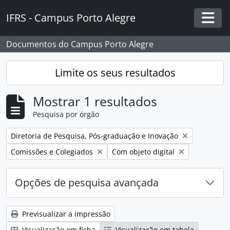
Skip to main content
IFRS - Campus Porto Alegre
Togg
Documentos do Campus Porto Alegre
Limite os seus resultados
Mostrar 1 resultados
Pesquisa por órgão
Remover filtro:
Diretoria de Pesquisa, Pós-graduação e Inovação
Remover filtro:
Remover filtro:
Comissões e Colegiados
Com objeto digital
Opções de pesquisa avançada
Previsualizar a impressão
Visualização em ficha
Visualização em tabela