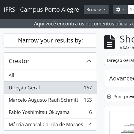
Skip to main content
Sear
IFRS - Campus Porto Alegre
Search
Browse
Aqui você encontra os documentos oficiais
Sho
Narrow your results by:
AAArch
Creator
Remove filter:
Direção Geral
All
Advanced
Direção Geral
167
, 167 results
Print prev
Marcelo Augusto Rauh Schmitt
153
, 153 results
Fabio Yoshimitsu Okuyama
6
, 6 results
Márcia Amaral Corrêa de Moraes
4
, 4 results