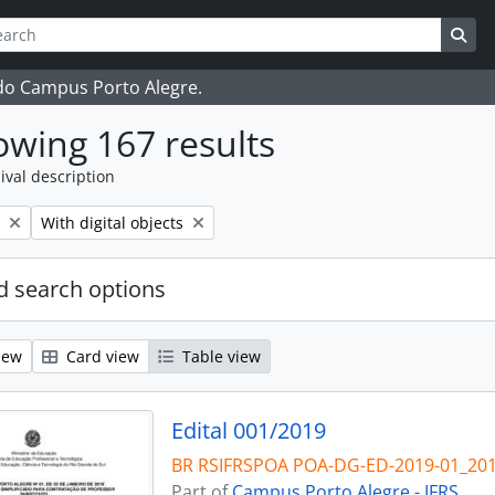
ch
 options
Sea
 do Campus Porto Alegre.
wing 167 results
ival description
Remove filter:
With digital objects
 search options
iew
Card view
Table view
Edital 001/2019
BR RSIFRSPOA POA-DG-ED-2019-01_20
Part of
Campus Porto Alegre - IFRS