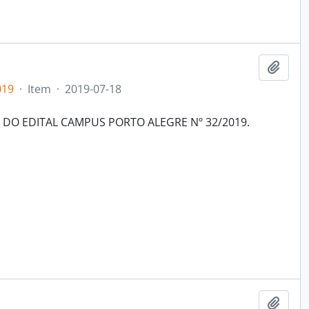
Add t
019
·
Item
·
2019-07-18
O EDITAL CAMPUS PORTO ALEGRE Nº 32/2019.
Add t