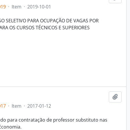
019
·
Item
·
2019-10-01
SO SELETIVO PARA OCUPAÇÃO DE VAGAS POR
ARA OS CURSOS TÉCNICOS E SUPERIORES
Add t
017
·
Item
·
2017-01-12
cado para contratação de professor substituto nas
 Economia.