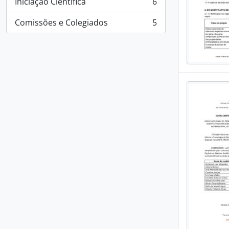
Iniciação Científica
6
, 6 results
Comissões e Colegiados
5
, 5 results