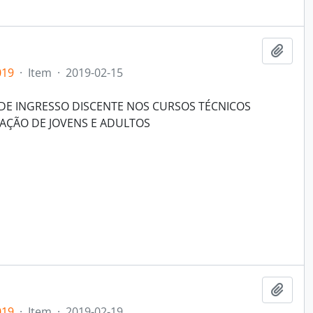
Add t
019
·
Item
·
2019-02-15
DE INGRESSO DISCENTE NOS CURSOS TÉCNICOS
AÇÃO DE JOVENS E ADULTOS
Add t
019
·
Item
·
2019-02-19