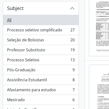
Subject
All
Processo seletivo simplificado
27
, 27 results
Seleção de Bolsistas
20
, 20 results
Professor Substituto
19
, 19 results
Processo Seletivo
13
, 13 results
Pós-Graduação
9
, 9 results
Assistência Estudantil
8
, 8 results
Afastamento para estudos
7
, 7 results
Mestrado
6
, 6 results