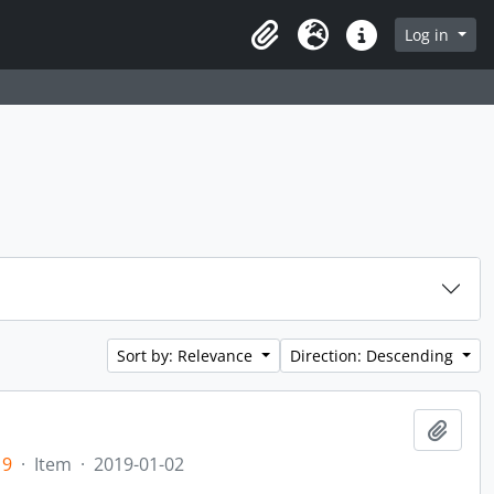
rch in browse page
Log in
Clipboard
Language
Quick links
Sort by: Relevance
Direction: Descending
Add t
19
·
Item
·
2019-01-02