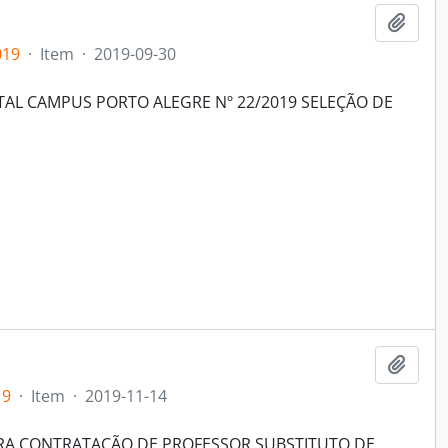
Adici
019
·
Item
·
2019-09-30
AL CAMPUS PORTO ALEGRE Nº 22/2019 SELEÇÃO DE
Adici
19
·
Item
·
2019-11-14
ARA CONTRATAÇÃO DE PROFESSOR SUBSTITUTO DE