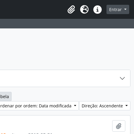
sque na página de navegação
Entrar
Idioma
Ligações rápidas
abela
rdenar por ordem: Data modificada
Direção: Ascendente
Adici