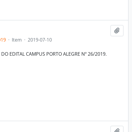
Adici
019
·
Item
·
2019-07-10
O EDITAL CAMPUS PORTO ALEGRE Nº 26/2019.
Adici