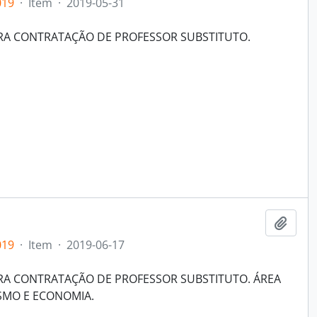
019
·
Item
·
2019-05-31
ARA CONTRATAÇÃO DE PROFESSOR SUBSTITUTO.
Adici
019
·
Item
·
2019-06-17
ARA CONTRATAÇÃO DE PROFESSOR SUBSTITUTO. ÁREA
SMO E ECONOMIA.