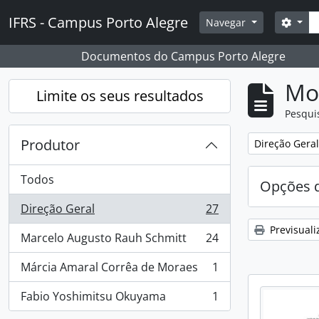
Skip to main content
Pesq
IFRS - Campus Porto Alegre
Opçõ
Navegar
Documentos do Campus Porto Alegre
Mos
Limite os seus resultados
Pesqui
Produtor
Remover filtro
Direção Geral
Todos
Opções d
Direção Geral
27
, 27 resultados
Previsuali
Marcelo Augusto Rauh Schmitt
24
, 24 resultados
Márcia Amaral Corrêa de Moraes
1
, 1 resultados
Fabio Yoshimitsu Okuyama
1
, 1 resultados